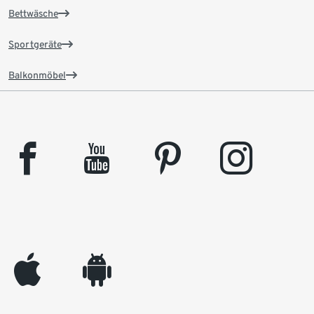
Bettwäsche
Sportgeräte
Balkonmöbel
facebook
youtube
pinterest
instagram
appleinc
android