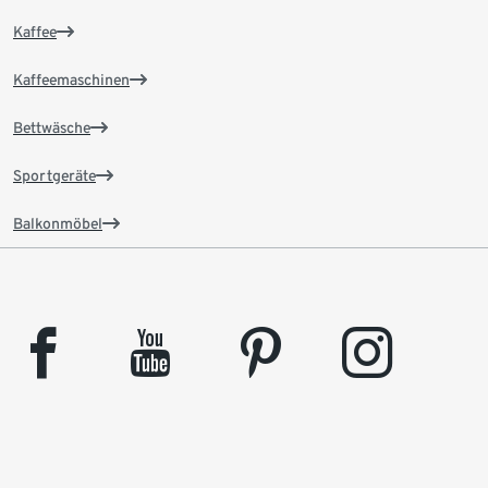
Kaffee
Kaffeemaschinen
Bettwäsche
Sportgeräte
Balkonmöbel
facebook
youtube
pinterest
instagram