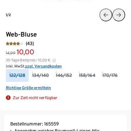
1/2
Web-Bluse
(43)
10,00
14,99
30-Tage-Bestpreis:
10,00
€
inkl. MwSt.
zzgl. Versandkosten
122/128
134/140
146/152
158/164
170/176
Richtige Größe ermitteln
Zur Zeit nicht verfügbar
Bestellnummer: 165559
Angenehm weicher Baumwoll-Leinen-Mix