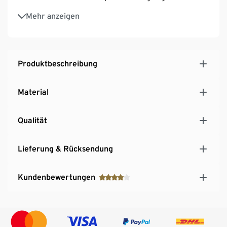
Mit Timerfunktion: automatisches Abschalten nach
Mehr anzeigen
ca. 6 Stunden, automatisches Wiedereinschalten
nach ca. 18 Stunden
Mit integrierter 12-Watt-Elektropumpe
Inkl. Befestigungsmaterial
Produktbeschreibung
Material
Qualität
Lieferung & Rücksendung
Kundenbewertungen