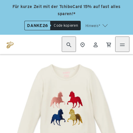
Für kurze Zeit mit der TchiboCard 15% auf fast alles
sparen!*
DANKE26
Code kopieren
Hinweis*