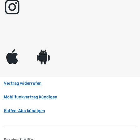
instagram
appleinc
android
Vertrag widerrufen
Mobilfunkvertrag kündigen
Kaffee-Abo kündigen
Service & Hilfe