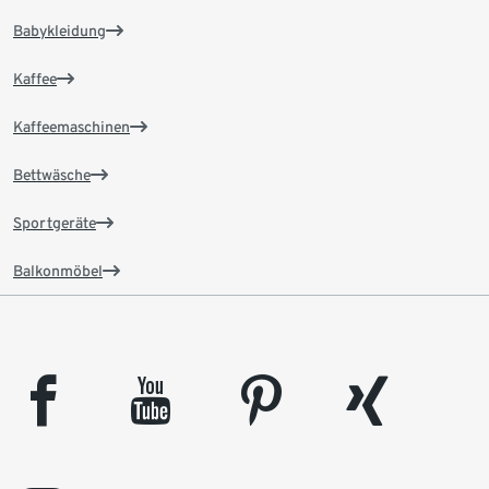
Babykleidung
Kaffee
Kaffeemaschinen
Bettwäsche
Sportgeräte
Balkonmöbel
facebook
youtube
pinterest
xing