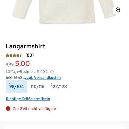
Langarmshirt
(80)
5,00
9,99
30-Tage-Bestpreis:
5,00
€
inkl. MwSt.
zzgl. Versandkosten
98/104
110/116
122/128
Richtige Größe ermitteln
Zur Zeit nicht verfügbar