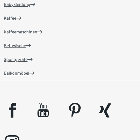
Babykleidung
Kaffee
Kaffeemaschinen
Bettwäsche
Sportgeräte
Balkonmöbel
facebook
youtube
pinterest
xing