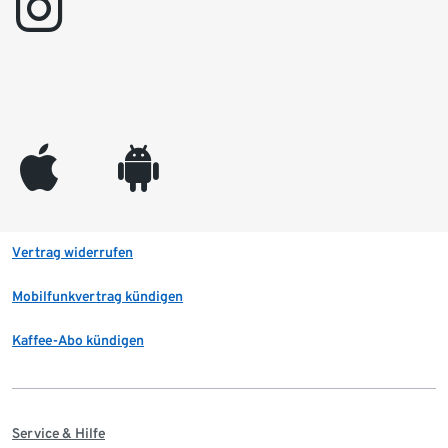
instagram
appleinc
android
Vertrag widerrufen
Mobilfunkvertrag kündigen
Kaffee-Abo kündigen
Service & Hilfe