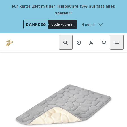
Für kurze Zeit mit der TchiboCard 15% auf fast alles
sparen!*
DANKE26
Code kopieren
Hinweis*