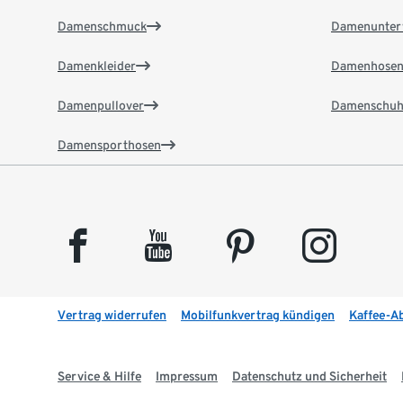
Damenschmuck
Damenunter
Damenkleider
Damenhose
Damenpullover
Damenschuh
Damensporthosen
facebook
youtube
pinterest
instagram
Vertrag widerrufen
Mobilfunkvertrag kündigen
Kaffee-A
Service & Hilfe
Impressum
Datenschutz und Sicherheit