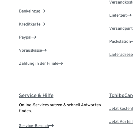
Versandkost
Bankeinzug
Lieferzeit
Kreditkarte
Versandpart
Paypal
Packstation
Vorauskasse
Lieferadress
Zahlung in der Filiale
Service & Hilfe
TchiboCar
Online-Services nutzen & schnell Antworten
Jetzt kostenl
finden.
Jetzt Vortei
Service-Bereich