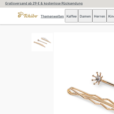
Gratisversand ab 29 € & kostenlose Rücksendung
Themenwelten
Kaffee
Damen
Herren
Kin