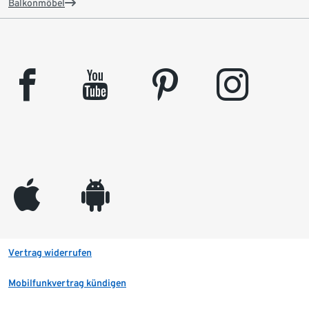
Balkonmöbel
facebook
youtube
pinterest
instagram
appleinc
android
Vertrag widerrufen
Mobilfunkvertrag kündigen