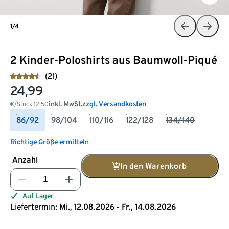
1/4
2 Kinder-Poloshirts aus Baumwoll-Piqué
(21)
24,99
inkl. MwSt.
zzgl. Versandkosten
€/Stück
12,50
86/92
98/104
110/116
122/128
134/140
Richtige Größe ermitteln
Anzahl
In den Warenkorb
Auf Lager
Liefertermin:
Mi., 12.08.2026 - Fr., 14.08.2026