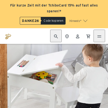
Für kurze Zeit mit der TchiboCard 15% auf fast alles
sparen!*
DANKE26
Code kopieren
Hinweis*