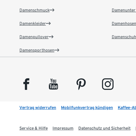
Damenschmuck
Damenunter
Damenkleider
Damenhose
Damenpullover
Damenschuh
Damensporthosen
facebook
youtube
pinterest
instagram
Vertrag widerrufen
Mobilfunkvertrag kündigen
Kaffee-A
Service & Hilfe
Impressum
Datenschutz und Sicherheit