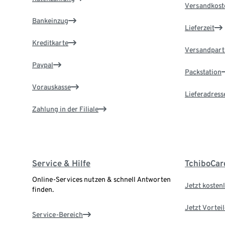
Versandkost
Bankeinzug
Lieferzeit
Kreditkarte
Versandpart
Paypal
Packstation
Vorauskasse
Lieferadress
Zahlung in der Filiale
Service & Hilfe
TchiboCar
Online-Services nutzen & schnell Antworten
Jetzt kostenl
finden.
Jetzt Vortei
Service-Bereich