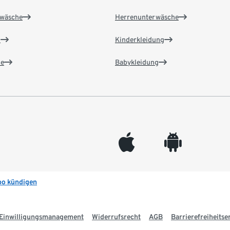
wäsche
Herrenunterwäsche
n
Kinderkleidung
e
Babykleidung
appleinc
android
bo kündigen
Einwilligungsmanagement
Widerrufsrecht
AGB
Barrierefreiheitse