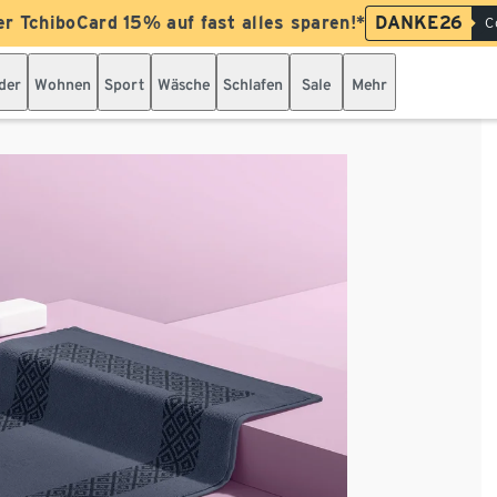
er TchiboCard 15% auf fast alles sparen!*
DANKE26
C
der
Wohnen
Sport
Wäsche
Schlafen
Sale
Mehr