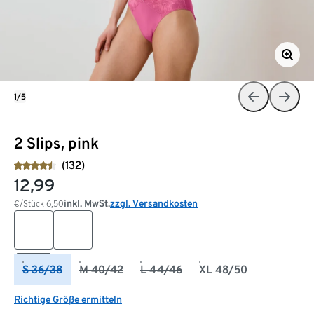
1/5
2 Slips, pink
(132)
12,99
inkl. MwSt.
zzgl. Versandkosten
€/Stück
6,50
S 36/38
M 40/42
L 44/46
XL 48/50
Richtige Größe ermitteln