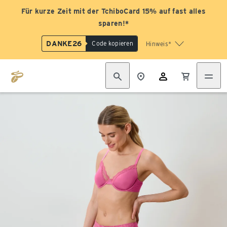
Für kurze Zeit mit der TchiboCard 15% auf fast alles
sparen!*
DANKE26
Code kopieren
Hinweis*