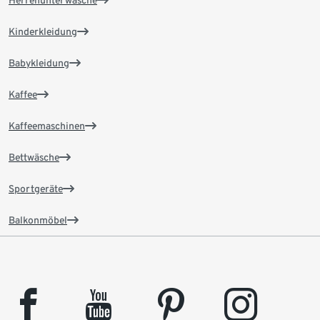
Herrenunterwäsche
Kinderkleidung
Babykleidung
Kaffee
Kaffeemaschinen
Bettwäsche
Sportgeräte
Balkonmöbel
facebook
youtube
pinterest
instagram