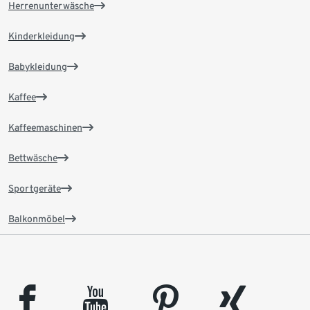
Herrenunterwäsche
Kinderkleidung
Babykleidung
Kaffee
Kaffeemaschinen
Bettwäsche
Sportgeräte
Balkonmöbel
facebook
youtube
pinterest
xing