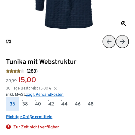
1/3
Tunika mit Webstruktur
(283)
15,00
29,99
30-Tage-Bestpreis:
15,00
€
inkl. MwSt.
zzgl. Versandkosten
36
38
40
42
44
46
48
Richtige Größe ermitteln
Zur Zeit nicht verfügbar