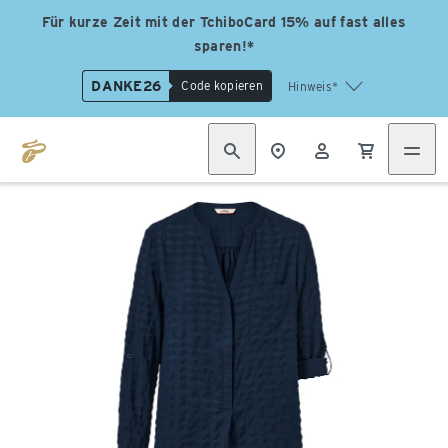
Für kurze Zeit mit der TchiboCard 15% auf fast alles
sparen!*
DANKE26
Code kopieren
Hinweis*