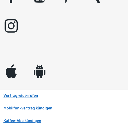
instagram
appleinc
android
Vertrag widerrufen
Mobilfunkvertrag kündigen
Kaffee-Abo kündigen