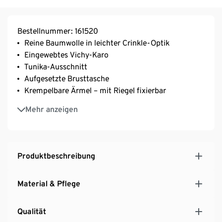
Bestellnummer: 161520
Reine Baumwolle in leichter Crinkle-Optik
Eingewebtes Vichy-Karo
Tunika-Ausschnitt
Aufgesetzte Brusttasche
Krempelbare Ärmel – mit Riegel fixierbar
Abgerundeter Saum mit leicht verlängerter
Mehr anzeigen
Rückenpartie
Brustabnäher für eine optimale Passform
Rückenpasse mit leichter Raffung
Produktbeschreibung
Material & Pflege
Qualität