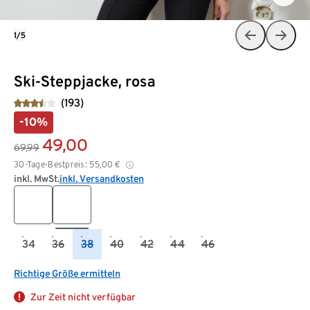
1/5
Ski-Steppjacke, rosa
(193)
-10%
49,00
69,99
30-Tage-Bestpreis:
55,00
€
inkl. MwSt.
inkl. Versandkosten
34
36
38
40
42
44
46
Richtige Größe ermitteln
Zur Zeit nicht verfügbar