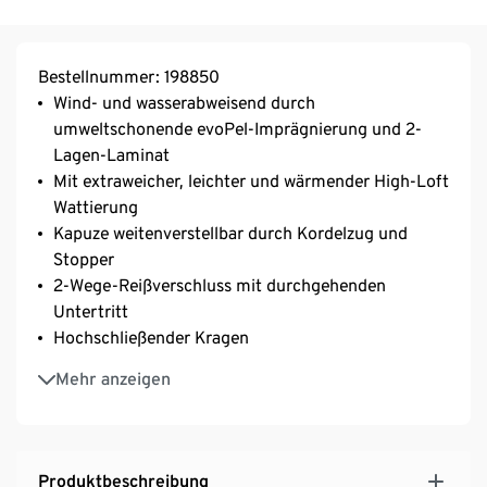
Bestellnummer: 198850
Wind- und wasserabweisend durch
umweltschonende evoPel-Imprägnierung und 2-
Lagen-Laminat
Mit extraweicher, leichter und wärmender High-Loft
Wattierung
Kapuze weitenverstellbar durch Kordelzug und
Stopper
2-Wege-Reißverschluss mit durchgehenden
Untertritt
Hochschließender Kragen
2 Reißverschluss-Eingrifftaschen und 1
Mehr anzeigen
Klettverschluss-Innentasche
1 Reißverschluss-Tasche am Arm
Weitenverstellbarer Saum mit Kordelzug
Leicht verlängerte Rückenpartie
Produktbeschreibung