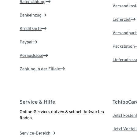
Ratenzahlung
Versandkost
Bankeinzug
Lieferzeit
Kreditkarte
Versandpart
Paypal
Packstation
Vorauskasse
Lieferadress
Zahlung in der Filiale
Service & Hilfe
TchiboCar
Online-Services nutzen & schnell Antworten
Jetzt kostenl
finden.
Jetzt Vortei
Service-Bereich