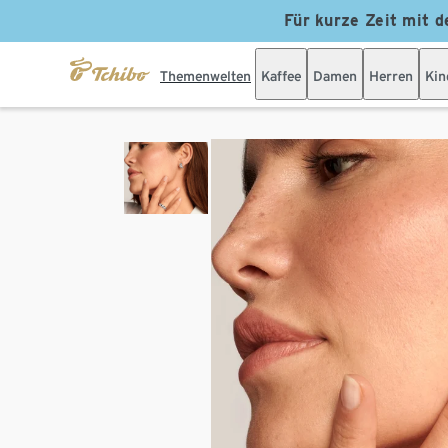
Für kurze Zeit mit d
Themenwelten
Kaffee
Damen
Herren
Kin