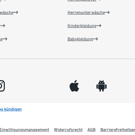
wäsche
Herrenunterwäsche
n
Kinderkleidung
e
Babykleidung
gram
appleinc
android
bo kündigen
Einwilligungsmanagement
Widerrufsrecht
AGB
Barrierefreiheitse