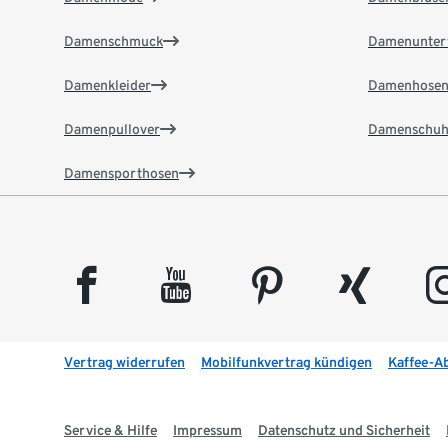
Damenschmuck
Damenunter
Damenkleider
Damenhose
Damenpullover
Damenschuh
Damensporthosen
facebook
youtube
pinterest
xing
insta
Vertrag widerrufen
Mobilfunkvertrag kündigen
Kaffee-A
Service & Hilfe
Impressum
Datenschutz und Sicherheit