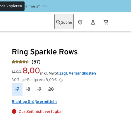
ode kopieren
Hinweis*
Suche
Ring Sparkle Rows
(57)
8,00
14,99
inkl. MwSt.
zzgl. Versandkosten
30-Tage-Bestpreis:
8,00
€
17
18
19
20
Richtige Größe ermitteln
Zur Zeit nicht verfügbar