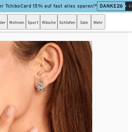
er TchiboCard 15% auf fast alles sparen!*
DANKE26
C
der
Wohnen
Sport
Wäsche
Schlafen
Sale
Mehr