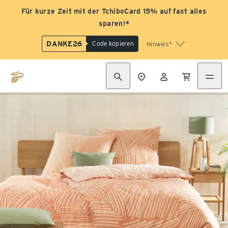
Für kurze Zeit mit der TchiboCard 15% auf fast alles
sparen!*
DANKE26
Code kopieren
Hinweis*