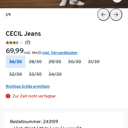
1/9
CECIL Jeans
(7)
69,99
inkl. MwSt.
inkl. Versandkosten
36/30
28/30
29/30
30/30
31/30
32/30
33/30
34/30
Richtige Größe ermitteln
Zur Zeit nicht verfügbar
Bestellnummer: 243109