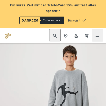
Für kurze Zeit mit der TchiboCard 15% auf fast alles
sparen!*
DANKE26
Code kopieren
Hinweis*