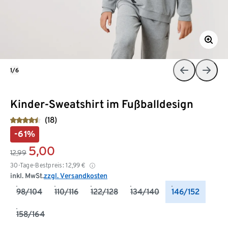
1/6
Kinder-Sweatshirt im Fußballdesign
(18)
-61%
5,00
12,99
30-Tage-Bestpreis:
12,99
€
inkl. MwSt.
zzgl. Versandkosten
98/104
110/116
122/128
134/140
146/152
158/164