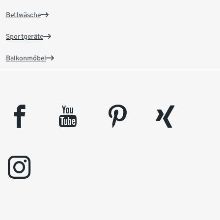
Bettwäsche
Sportgeräte
Balkonmöbel
facebook
youtube
pinterest
xing
instagram