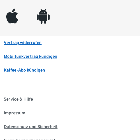
appleinc
android
Vertrag widerrufen
Mobilfunkvertrag kündigen
Kaffee-Abo kündigen
Service & Hilfe
Impressum
Datenschutz und Sicherheit