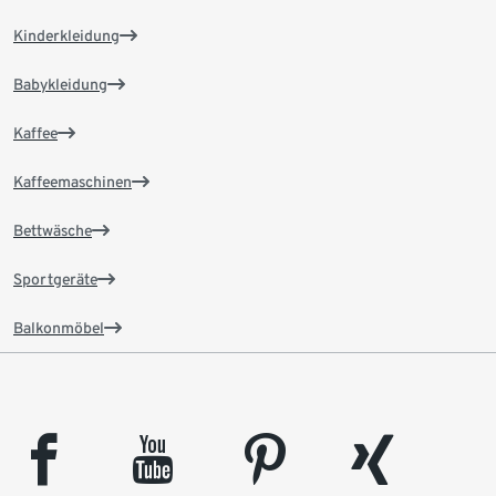
Kinderkleidung
Babykleidung
Kaffee
Kaffeemaschinen
Bettwäsche
Sportgeräte
Balkonmöbel
facebook
youtube
pinterest
xing