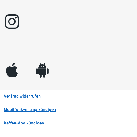
instagram
appleinc
android
Vertrag widerrufen
Mobilfunkvertrag kündigen
Kaffee-Abo kündigen