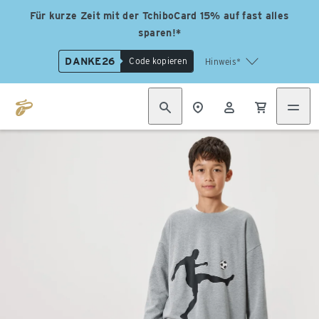
Für kurze Zeit mit der TchiboCard 15% auf fast alles
sparen!*
DANKE26
Code kopieren
Hinweis*