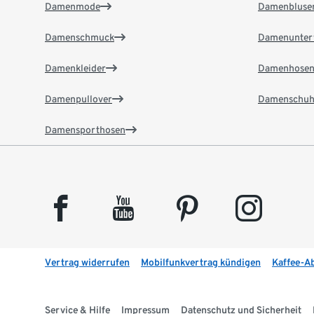
Damenmode
Damenbluse
Damenschmuck
Damenunter
Damenkleider
Damenhose
Damenpullover
Damenschuh
Damensporthosen
facebook
youtube
pinterest
instagram
Vertrag widerrufen
Mobilfunkvertrag kündigen
Kaffee-A
Service & Hilfe
Impressum
Datenschutz und Sicherheit