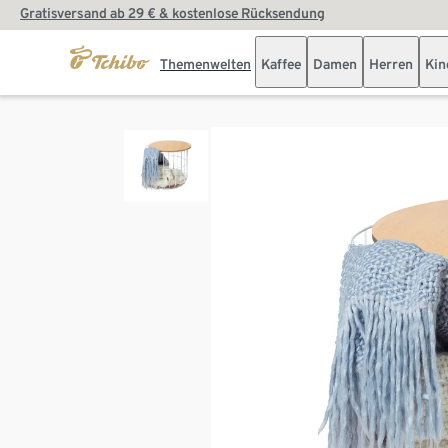
Gratisversand ab 29 € & kostenlose Rücksendung
Themenwelten
Kaffee
Damen
Herren
Kin