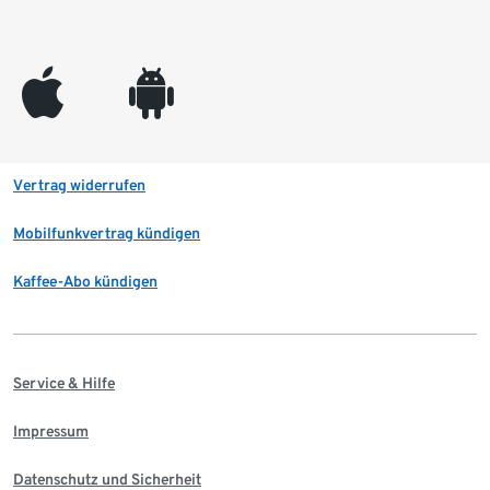
appleinc
android
Vertrag widerrufen
Mobilfunkvertrag kündigen
Kaffee-Abo kündigen
Service & Hilfe
Impressum
Datenschutz und Sicherheit