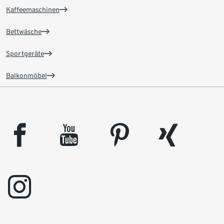
Kaffeemaschinen
Bettwäsche
Sportgeräte
Balkonmöbel
facebook
youtube
pinterest
xing
instagram