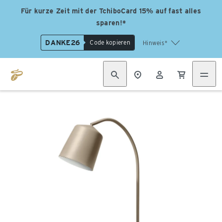
Für kurze Zeit mit der TchiboCard 15% auf fast alles
sparen!*
DANKE26
Code kopieren
Hinweis*