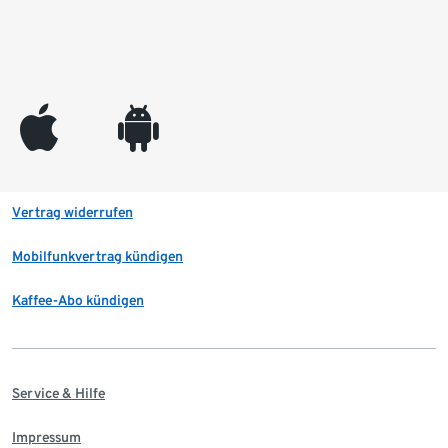
appleinc
android
Vertrag widerrufen
Mobilfunkvertrag kündigen
Kaffee-Abo kündigen
Service & Hilfe
Impressum