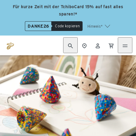
Für kurze Zeit mit der TchiboCard 15% auf fast alles
sparen!*
DANKE26
Code kopieren
Hinweis*