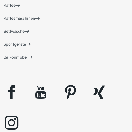
Kaffee
Kaffeemaschinen
Bettwäsche
Sportgeräte
Balkonmöbel
facebook
youtube
pinterest
xing
instagram