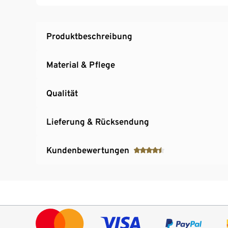
Verstellbare Ärmelbündchen
Mit reflektierendem Designelement
Farblich abgesetzte Details
Produktbeschreibung
Antipilling-Ausrüstung verhindert die Bildu
Material & Pflege
Qualität
Lieferung & Rücksendung
Kundenbewertungen