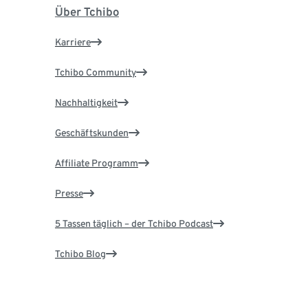
Über Tchibo
Karriere
Tchibo Community
Nachhaltigkeit
Geschäftskunden
Affiliate Programm
Presse
5 Tassen täglich – der Tchibo Podcast
Tchibo Blog