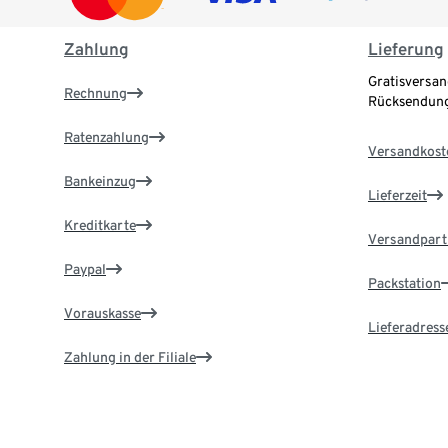
Zahlung
Lieferung
Gratisversan
Rechnung
Rücksendung
Ratenzahlung
Versandkost
Bankeinzug
Lieferzeit
Kreditkarte
Versandpart
Paypal
Packstation
Vorauskasse
Lieferadress
Zahlung in der Filiale