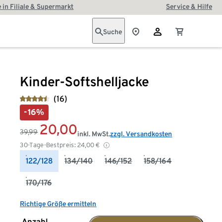
 in Filiale & Supermarkt
Service & Hilfe
Suche
Kinder-Softshelljacke
(16)
-16%
20,00
39,99
inkl. MwSt.
zzgl. Versandkosten
30-Tage-Bestpreis:
24,00
€
122/128
134/140
146/152
158/164
170/176
Richtige Größe ermitteln
Anzahl