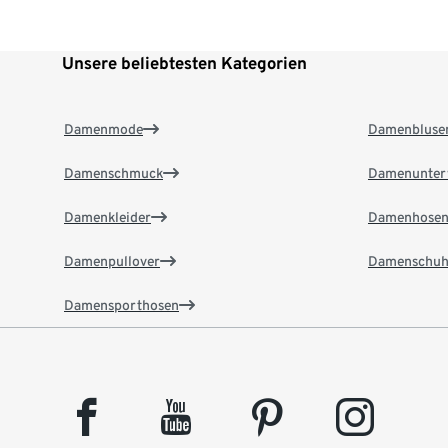
Unsere beliebtesten Kategorien
Damenmode
Damenbluse
Damenschmuck
Damenunter
Damenkleider
Damenhose
Damenpullover
Damenschuh
Damensporthosen
facebook
youtube
pinterest
instagram