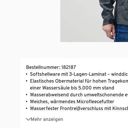
Bestellnummer: 182187
Softshellware mit 3-Lagen-Laminat – winddi
Elastisches Obermaterial für hohen Trageko
einer Wassersäule bis 5.000 mm stand
Wasserabweisend durch umweltschonende e
Weiches, wärmendes Microfleecefutter
Wasserfester Frontreißverschluss mit Kinnsc
2 Taschen auf der Vorderseite
Mehr anzeigen
Abknöpfbare Kapuze