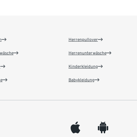
n
Herrenpullover
wäsche
Herrenunterwäsche
n
Kinderkleidung
e
Babykleidung
appleinc
android