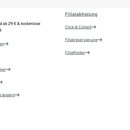
Filialabholung
d ab 29 € & kostenlose
Click & Collect
.
Filialreservierung
en
Filialfinder
ner
e ändern