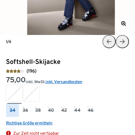
1/6
Softshell-Skijacke
(196)
75,00
inkl. MwSt.
inkl. Versandkosten
34
36
38
40
42
44
46
Richtige Größe ermitteln
Zur Zeit nicht verfügbar