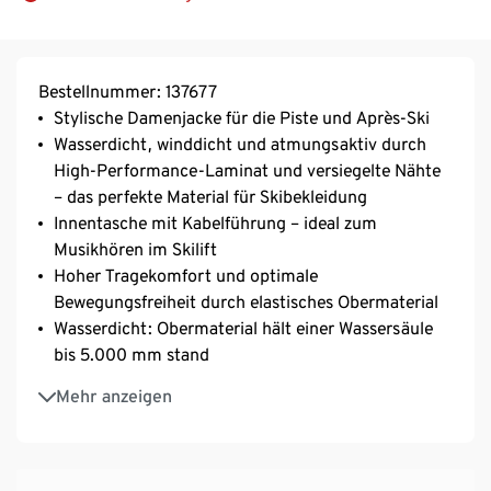
Bestellnummer: 137677
Stylische Damenjacke für die Piste und Après-Ski
Wasserdicht, winddicht und atmungsaktiv durch
High-Performance-Laminat und versiegelte Nähte
– das perfekte Material für Skibekleidung
Innentasche mit Kabelführung – ideal zum
Musikhören im Skilift
Hoher Tragekomfort und optimale
Bewegungsfreiheit durch elastisches Obermaterial
Wasserdicht: Obermaterial hält einer Wassersäule
bis 5.000 mm stand
Extrawarme, leichte High-Loft-Wattierung für eine
Mehr anzeigen
optimale Wärmeisolation
Mit umweltschonender evoPel-Imprägnierung
Abnehmbare, weiten- und höhenverstellbare
Kapuze