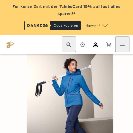
Für kurze Zeit mit der TchiboCard 15% auf fast alles
sparen!*
DANKE26
Code kopieren
Hinweis*