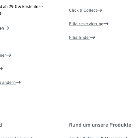
d ab 29 € & kostenlose
Click & Collect
.
Filialreservierung
en
Filialfinder
ner
e ändern
d
Rund um unsere Produkte