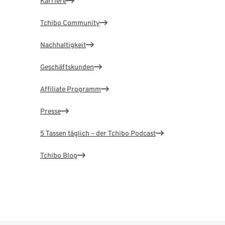
Karriere
Tchibo Community
Nachhaltigkeit
Geschäftskunden
Affiliate Programm
Presse
5 Tassen täglich – der Tchibo Podcast
Tchibo Blog