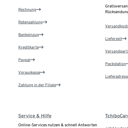
Gratisversan
Rechnung
Rücksendung
Ratenzahlung
Versandkost
Bankeinzug
Lieferzeit
Kreditkarte
Versandpart
Paypal
Packstation
Vorauskasse
Lieferadress
Zahlung in der Filiale
Service & Hilfe
TchiboCar
Online-Services nutzen & schnell Antworten