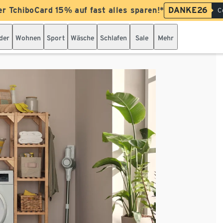
er TchiboCard 15% auf fast alles sparen!*
DANKE26
C
der
Wohnen
Sport
Wäsche
Schlafen
Sale
Mehr