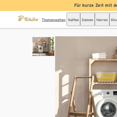
Für kurze Zeit mit d
Themenwelten
Kaffee
Damen
Herren
Kin