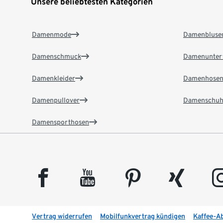
Unsere beliebtesten Kategorien
Damenmode
Damenbluse
Damenschmuck
Damenunter
Damenkleider
Damenhose
Damenpullover
Damenschuh
Damensporthosen
facebook
youtube
pinterest
xing
insta
Vertrag widerrufen
Mobilfunkvertrag kündigen
Kaffee-A