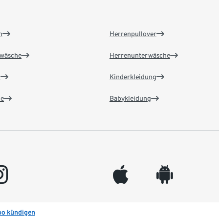
n
Herrenpullover
wäsche
Herrenunterwäsche
n
Kinderkleidung
e
Babykleidung
gram
appleinc
android
bo kündigen