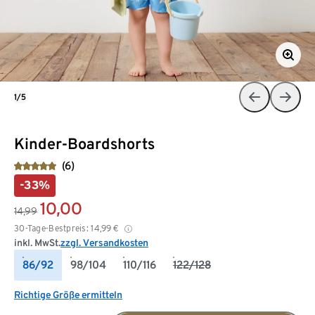
1/5
Kinder-Boardshorts
(6)
-33%
10,00
14,99
30-Tage-Bestpreis:
14,99
€
inkl. MwSt.
zzgl. Versandkosten
86/92
98/104
110/116
122/128
Richtige Größe ermitteln