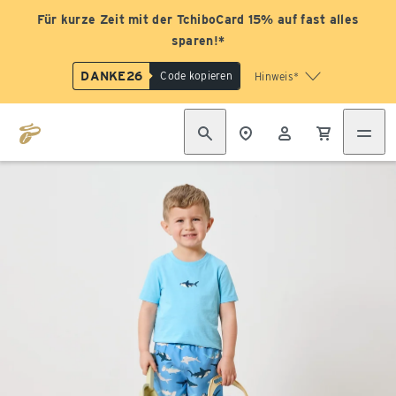
Für kurze Zeit mit der TchiboCard 15% auf fast alles
sparen!*
DANKE26
Code kopieren
Hinweis*