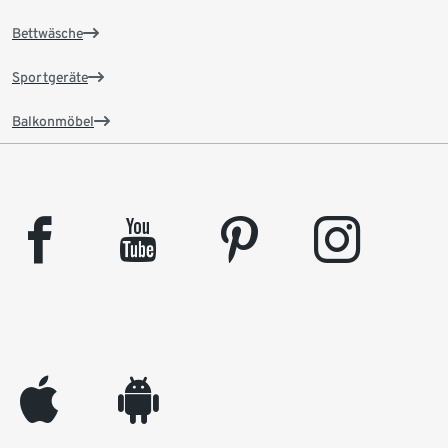
Bettwäsche
Sportgeräte
Balkonmöbel
facebook
youtube
pinterest
instagram
appleinc
android