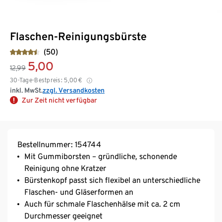
Flaschen-Reinigungsbürste
(50)
5,00
12,99
30-Tage-Bestpreis:
5,00
€
inkl. MwSt.
zzgl. Versandkosten
Zur Zeit nicht verfügbar
Bestellnummer: 154744
Mit Gummiborsten – gründliche, schonende
Reinigung ohne Kratzer
Bürstenkopf passt sich flexibel an unterschiedliche
Flaschen- und Gläserformen an
Auch für schmale Flaschenhälse mit ca. 2 cm
Durchmesser geeignet