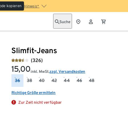
ode kopieren
Hinweis*
Suche
Slimfit-Jeans
(326)
15,00
inkl. MwSt.
zzgl. Versandkosten
36
38
40
42
44
46
48
Richtige Größe ermitteln
Zur Zeit nicht verfügbar