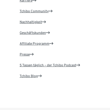
Karriere
Tchibo Community
Nachhaltigkeit
Geschäftskunden
Affiliate Programm
Presse
5 Tassen täglich – der Tchibo Podcast
Tchibo Blog