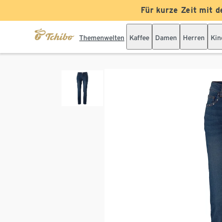
Für kurze Zeit mit d
Themenwelten
Kaffee
Damen
Herren
Kin