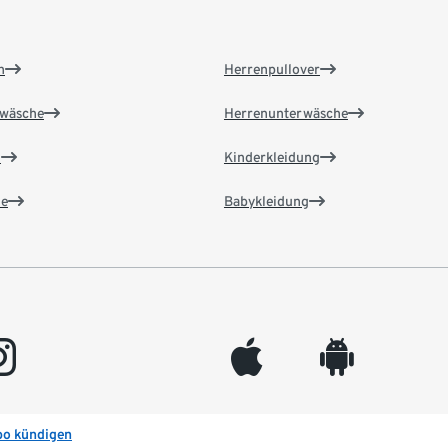
n
Herrenpullover
wäsche
Herrenunterwäsche
n
Kinderkleidung
e
Babykleidung
gram
appleinc
android
bo kündigen