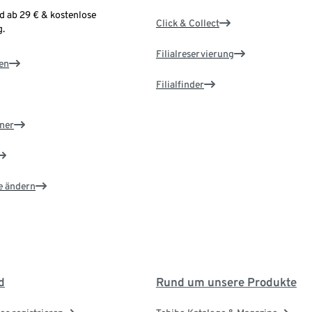
d ab 29 € & kostenlose
Click & Collect
.
Filialreservierung
en
Filialfinder
ner
e ändern
d
Rund um unsere Produkte