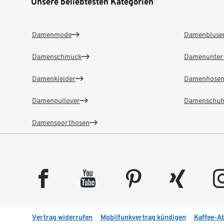
Unsere beliebtesten Kategorien
Damenmode
Damenbluse
Damenschmuck
Damenunter
Damenkleider
Damenhose
Damenpullover
Damenschuh
Damensporthosen
facebook
youtube
pinterest
xing
insta
Vertrag widerrufen
Mobilfunkvertrag kündigen
Kaffee-A