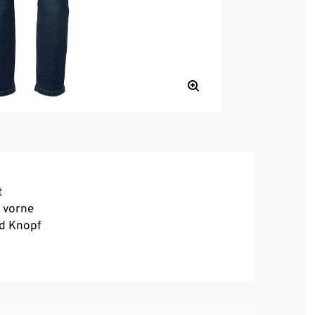
t
f vorne
nd Knopf