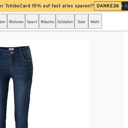
er TchiboCard 15% auf fast alles sparen!*
DANKE26
C
der
Wohnen
Sport
Wäsche
Schlafen
Sale
Mehr