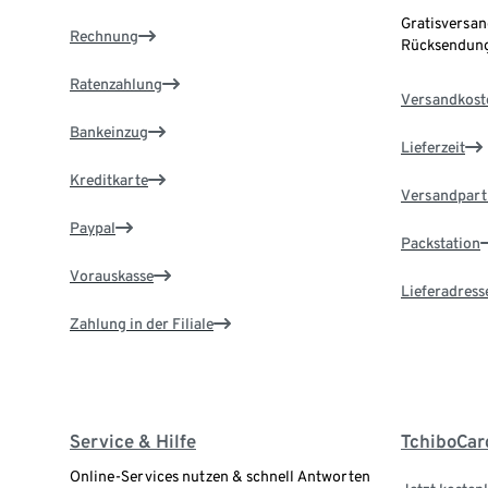
Gratisversan
Rechnung
Rücksendung
Ratenzahlung
Versandkost
Bankeinzug
Lieferzeit
Kreditkarte
Versandpart
Paypal
Packstation
Vorauskasse
Lieferadress
Zahlung in der Filiale
Service & Hilfe
TchiboCar
Online-Services nutzen & schnell Antworten