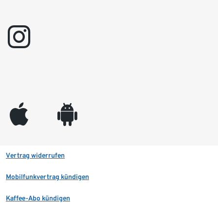
instagram
appleinc
android
Vertrag widerrufen
Mobilfunkvertrag kündigen
Kaffee-Abo kündigen