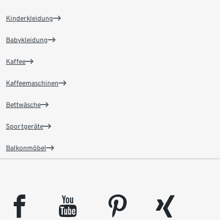
Kinderkleidung
Babykleidung
Kaffee
Kaffeemaschinen
Bettwäsche
Sportgeräte
Balkonmöbel
facebook
youtube
pinterest
xing