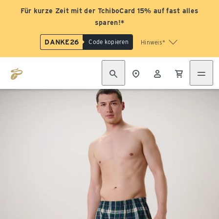
Für kurze Zeit mit der TchiboCard 15% auf fast alles
sparen!*
DANKE26
Code kopieren
Hinweis*