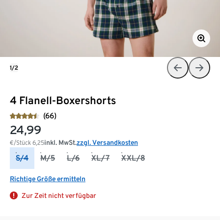
1/2
4 Flanell-Boxershorts
(66)
24,99
inkl. MwSt.
zzgl. Versandkosten
€/Stück
6,25
S/4
M/5
L/6
XL/7
XXL/8
Richtige Größe ermitteln
Zur Zeit nicht verfügbar