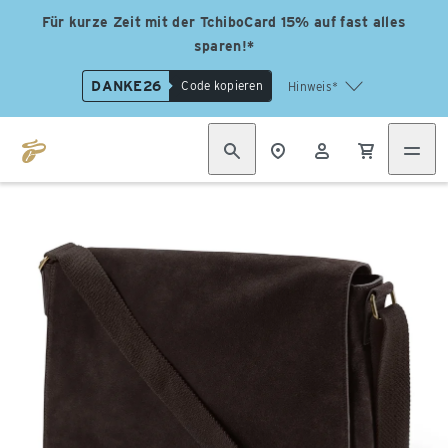
Für kurze Zeit mit der TchiboCard 15% auf fast alles
sparen!*
DANKE26
Code kopieren
Hinweis*