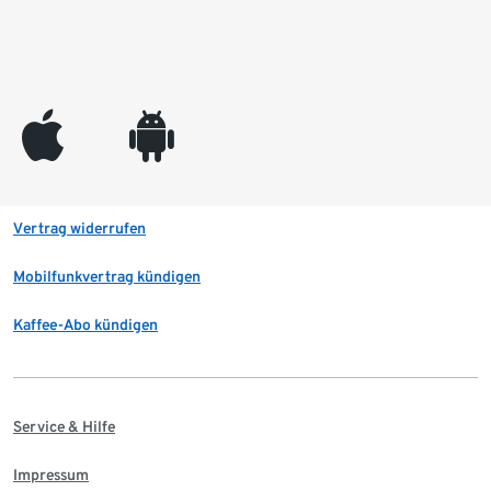
appleinc
android
Vertrag widerrufen
Mobilfunkvertrag kündigen
Kaffee-Abo kündigen
Service & Hilfe
Impressum