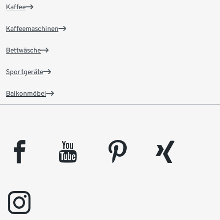
Kaffee
Kaffeemaschinen
Bettwäsche
Sportgeräte
Balkonmöbel
facebook
youtube
pinterest
xing
instagram