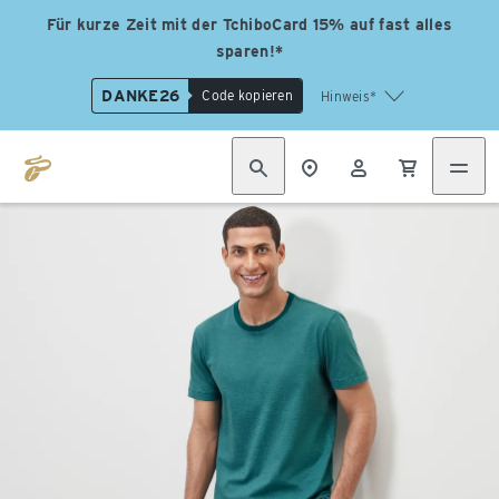
Für kurze Zeit mit der TchiboCard 15% auf fast alles
sparen!*
DANKE26
Code kopieren
Hinweis*