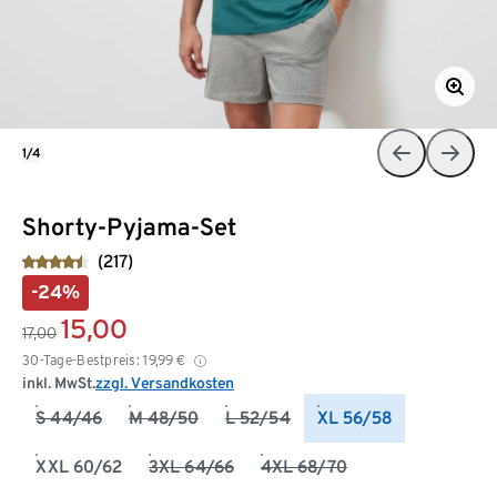
1/4
Shorty-Pyjama-Set
(217)
-24%
15,00
17,00
30-Tage-Bestpreis:
19,99
€
inkl. MwSt.
zzgl. Versandkosten
S 44/46
M 48/50
L 52/54
XL 56/58
XXL 60/62
3XL 64/66
4XL 68/70