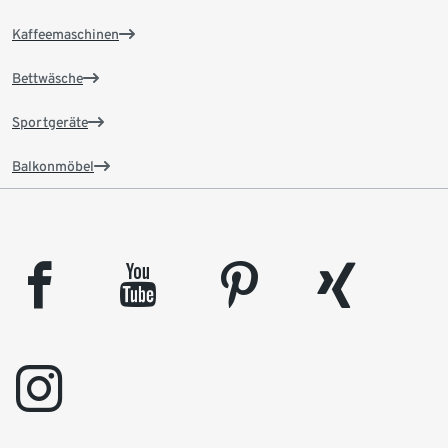
Kaffeemaschinen
Bettwäsche
Sportgeräte
Balkonmöbel
facebook
youtube
pinterest
xing
instagram