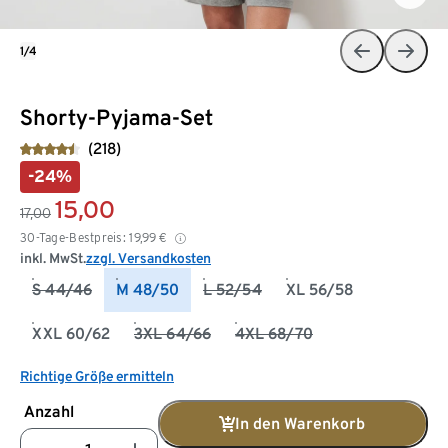
1/4
Shorty-Pyjama-Set
(218)
-24%
15,00
17,00
30-Tage-Bestpreis:
19,99
€
inkl. MwSt.
zzgl. Versandkosten
S 44/46
M 48/50
L 52/54
XL 56/58
XXL 60/62
3XL 64/66
4XL 68/70
Richtige Größe ermitteln
Anzahl
In den Warenkorb