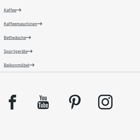
Kaffee
Kaffeemaschinen
Bettwäsche
Sportgeräte
Balkonmöbel
facebook
youtube
pinterest
instagram