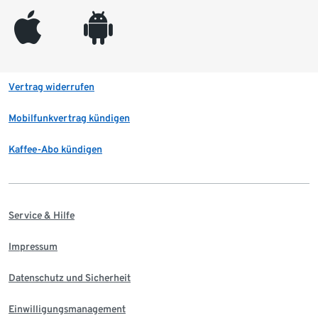
appleinc
android
Vertrag widerrufen
Mobilfunkvertrag kündigen
Kaffee-Abo kündigen
Service & Hilfe
Impressum
Datenschutz und Sicherheit
Einwilligungsmanagement