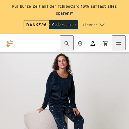
Für kurze Zeit mit der TchiboCard 15% auf fast alles
sparen!*
DANKE26
Code kopieren
Hinweis*