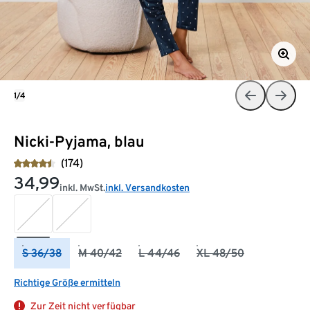
1/4
Nicki-Pyjama, blau
(174)
34,99
inkl. MwSt.
inkl. Versandkosten
S 36/38
M 40/42
L 44/46
XL 48/50
Richtige Größe ermitteln
Zur Zeit nicht verfügbar