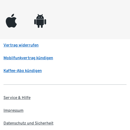
appleinc
android
Vertrag widerrufen
Mobilfunkvertrag kündigen
Kaffee-Abo kündigen
Service & Hilfe
Impressum
Datenschutz und Sicherheit