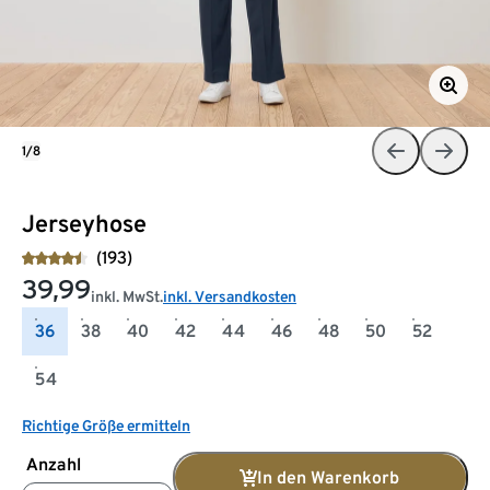
1/8
Jerseyhose
(193)
39,99
inkl. MwSt.
inkl. Versandkosten
36
38
40
42
44
46
48
50
52
54
Richtige Größe ermitteln
Anzahl
In den Warenkorb