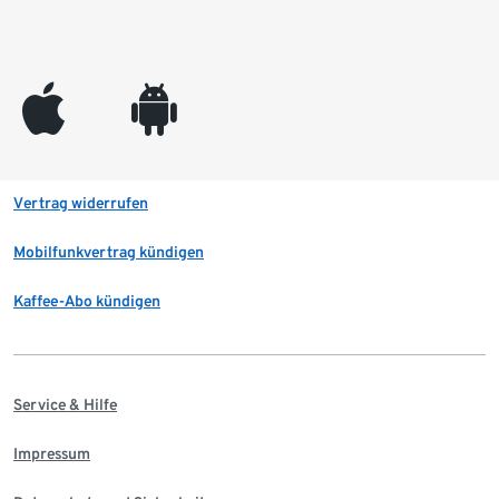
appleinc
android
Vertrag widerrufen
Mobilfunkvertrag kündigen
Kaffee-Abo kündigen
Service & Hilfe
Impressum