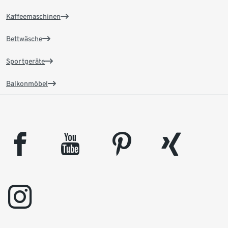
Kaffeemaschinen
Bettwäsche
Sportgeräte
Balkonmöbel
facebook
youtube
pinterest
xing
instagram