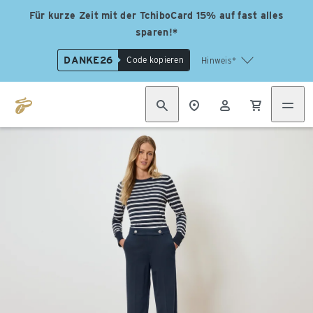
Für kurze Zeit mit der TchiboCard 15% auf fast alles
sparen!*
DANKE26
Code kopieren
Hinweis*