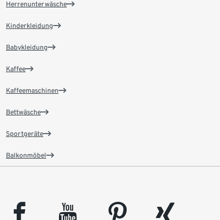
Herrenunterwäsche
Kinderkleidung
Babykleidung
Kaffee
Kaffeemaschinen
Bettwäsche
Sportgeräte
Balkonmöbel
facebook
youtube
pinterest
xing