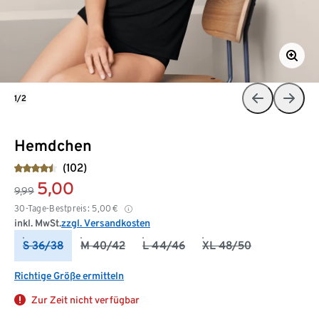
1/2
Hemdchen
(102)
5,00
9,99
30-Tage-Bestpreis:
5,00
€
inkl. MwSt.
zzgl. Versandkosten
S 36/38
M 40/42
L 44/46
XL 48/50
Richtige Größe ermitteln
Zur Zeit nicht verfügbar