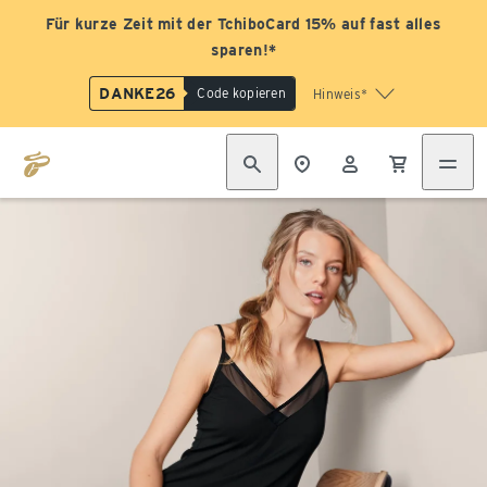
Für kurze Zeit mit der TchiboCard 15% auf fast alles
sparen!*
DANKE26
Code kopieren
Hinweis*