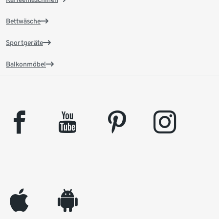
Bettwäsche
Sportgeräte
Balkonmöbel
facebook
youtube
pinterest
instagram
appleinc
android