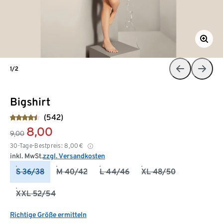
1/2
Bigshirt
(542)
8,00
9,00
30-Tage-Bestpreis:
8,00
€
inkl. MwSt.
zzgl. Versandkosten
S 36/38
M 40/42
L 44/46
XL 48/50
XXL 52/54
Richtige Größe ermitteln