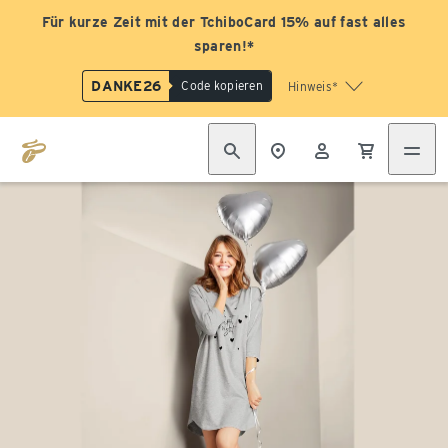
Für kurze Zeit mit der TchiboCard 15% auf fast alles
sparen!*
DANKE26
Code kopieren
Hinweis*