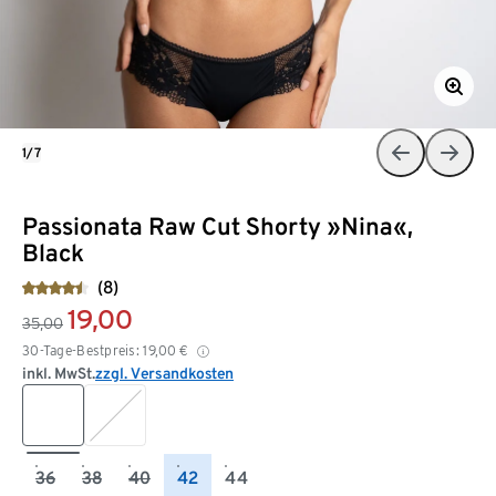
1/7
Passionata Raw Cut Shorty »Nina«,
Black
(8)
19,00
35,00
30-Tage-Bestpreis:
19,00
€
inkl. MwSt.
zzgl. Versandkosten
36
38
40
42
44