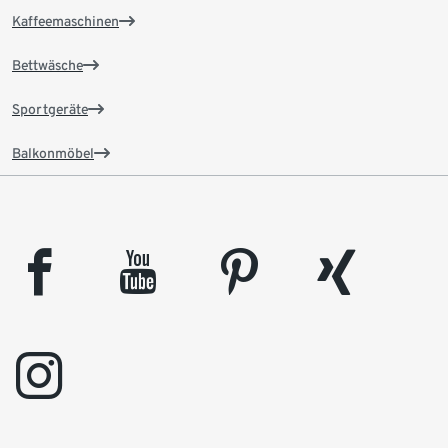
Kaffeemaschinen
Bettwäsche
Sportgeräte
Balkonmöbel
facebook
youtube
pinterest
xing
instagram