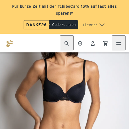
Für kurze Zeit mit der TchiboCard 15% auf fast alles
sparen!*
DANKE26
Code kopieren
Hinweis*