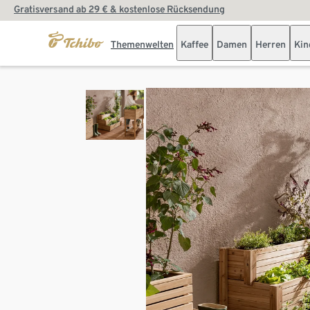
Gratisversand ab 29 € & kostenlose Rücksendung
Themenwelten
Kaffee
Damen
Herren
Kin