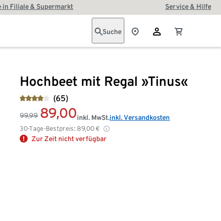
 in Filiale & Supermarkt
Service & Hilfe
Suche
Hochbeet mit Regal »Tinus«
(65)
89,00
99,99
inkl. MwSt.
inkl. Versandkosten
30-Tage-Bestpreis:
89,00
€
Zur Zeit nicht verfügbar