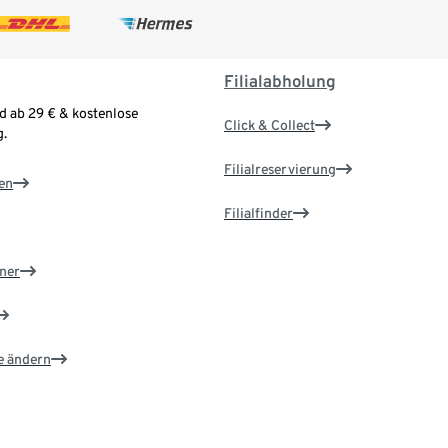
Filialabholung
d ab 29 € & kostenlose
Click & Collect
.
Filialreservierung
en
Filialfinder
ner
e ändern