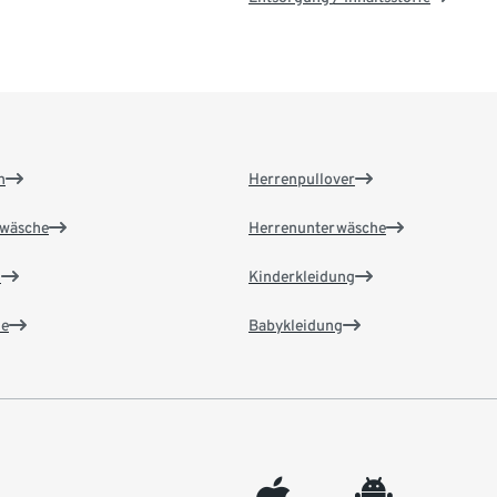
n
Herrenpullover
wäsche
Herrenunterwäsche
n
Kinderkleidung
e
Babykleidung