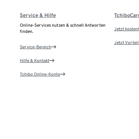
Service & Hilfe
TchiboCar
Online-Services nutzen & schnell Antworten
Jetzt kostenl
finden.
Jetzt Vortei
Service-Bereich
Hilfe & Kontakt
Tchibo Online-Konto