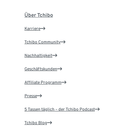
Über Tchibo
Karriere
Tchibo Community
Nachhaltigkeit
Geschäftskunden
Affiliate Programm
Presse
5 Tassen täglich – der Tchibo Podcast
Tchibo Blog