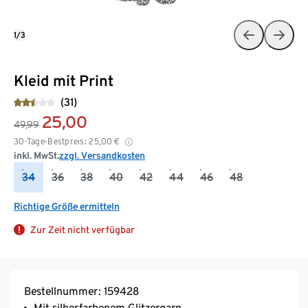
1/3
Kleid mit Print
(31)
25,00
49,99
30-Tage-Bestpreis:
25,00
€
inkl. MwSt.
zzgl. Versandkosten
34
36
38
40
42
44
46
48
Richtige Größe ermitteln
Zur Zeit nicht verfügbar
Bestellnummer: 159428
Mit silberfarbenem Glitzergarn