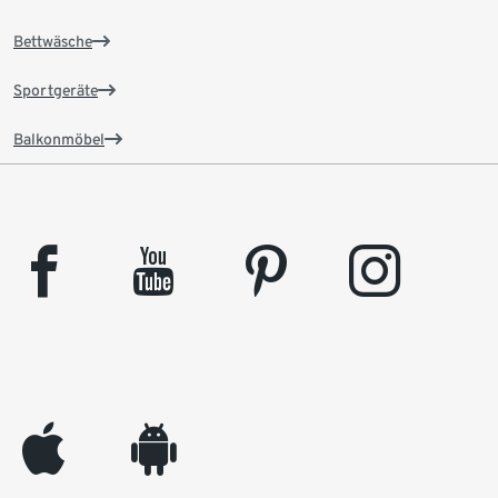
Bettwäsche
Sportgeräte
Balkonmöbel
facebook
youtube
pinterest
instagram
appleinc
android