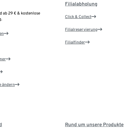
Filialabholung
d ab 29 € & kostenlose
Click & Collect
.
Filialreservierung
en
Filialfinder
ner
e ändern
d
Rund um unsere Produkte