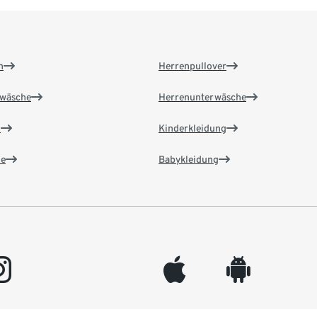
n
Herrenpullover
wäsche
Herrenunterwäsche
n
Kinderkleidung
e
Babykleidung
gram
appleinc
android