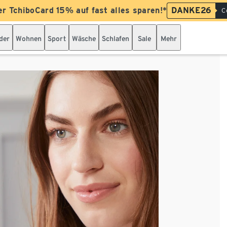
er TchiboCard 15% auf fast alles sparen!*
DANKE26
C
der
Wohnen
Sport
Wäsche
Schlafen
Sale
Mehr