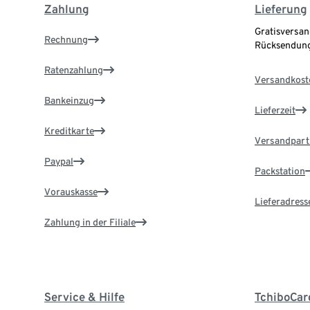
Zahlung
Lieferung
Gratisversan
Rechnung
Rücksendung
Ratenzahlung
Versandkost
Bankeinzug
Lieferzeit
Kreditkarte
Versandpart
Paypal
Packstation
Vorauskasse
Lieferadress
Zahlung in der Filiale
Service & Hilfe
TchiboCar