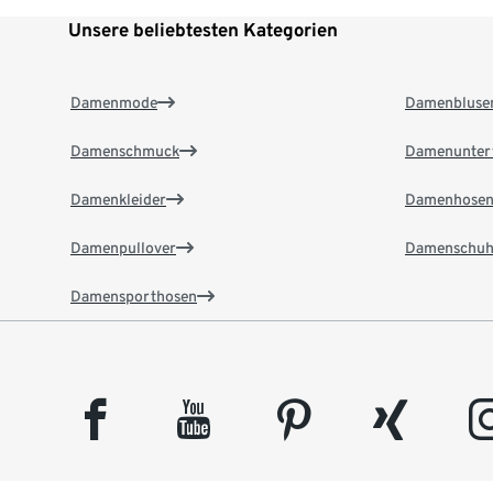
Unsere beliebtesten Kategorien
Damenmode
Damenbluse
Damenschmuck
Damenunter
Damenkleider
Damenhose
Damenpullover
Damenschuh
Damensporthosen
facebook
youtube
pinterest
xing
insta