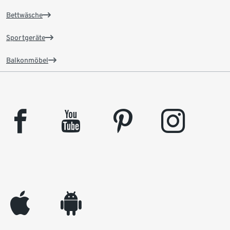
Bettwäsche
Sportgeräte
Balkonmöbel
facebook
youtube
pinterest
instagram
appleinc
android