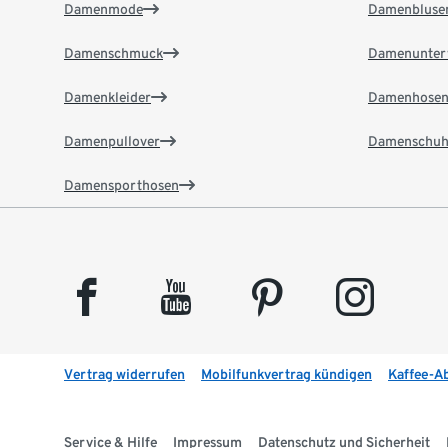
Damenmode
Damenbluse
Damenschmuck
Damenunter
Damenkleider
Damenhose
Damenpullover
Damenschuh
Damensporthosen
facebook
youtube
pinterest
instagram
Vertrag widerrufen
Mobilfunkvertrag kündigen
Kaffee-A
Service & Hilfe
Impressum
Datenschutz und Sicherheit