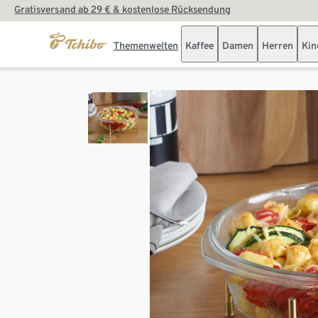
Gratisversand ab 29 € & kostenlose Rücksendung
Themenwelten
Kaffee
Damen
Herren
Kin