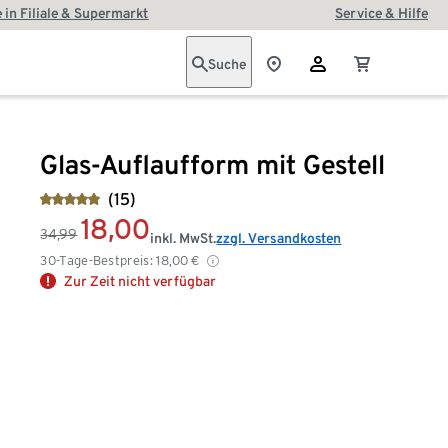
 in Filiale & Supermarkt
Service & Hilfe
Suche
Glas-Auflaufform mit Gestell
(15)
18,00
34,99
inkl. MwSt.
zzgl. Versandkosten
30-Tage-Bestpreis:
18,00
€
Zur Zeit nicht verfügbar