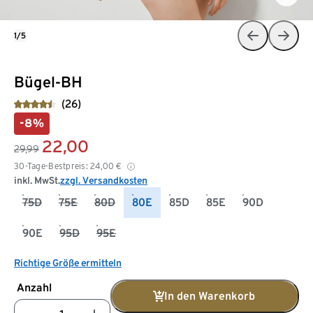
1/5
Bügel-BH
(26)
-8%
22,00
29,99
30-Tage-Bestpreis:
24,00
€
inkl. MwSt.
zzgl. Versandkosten
75D
75E
80D
80E
85D
85E
90D
90E
95D
95E
Richtige Größe ermitteln
Anzahl
In den Warenkorb