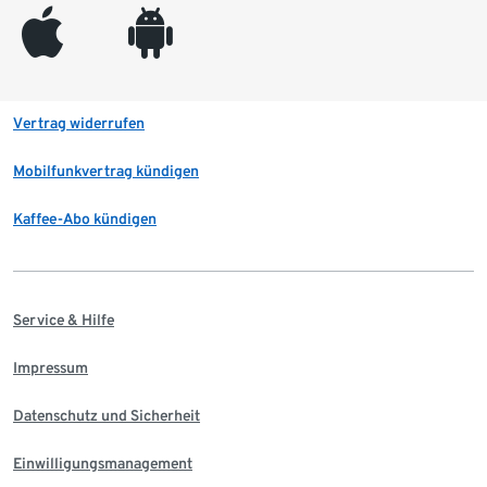
appleinc
android
Vertrag widerrufen
Mobilfunkvertrag kündigen
Kaffee-Abo kündigen
Service & Hilfe
Impressum
Datenschutz und Sicherheit
Einwilligungsmanagement