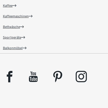
Kaffee
Kaffeemaschinen
Bettwäsche
Sportgeräte
Balkonmöbel
facebook
youtube
pinterest
instagram