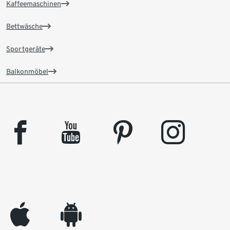
Kaffeemaschinen
Bettwäsche
Sportgeräte
Balkonmöbel
facebook
youtube
pinterest
instagram
appleinc
android