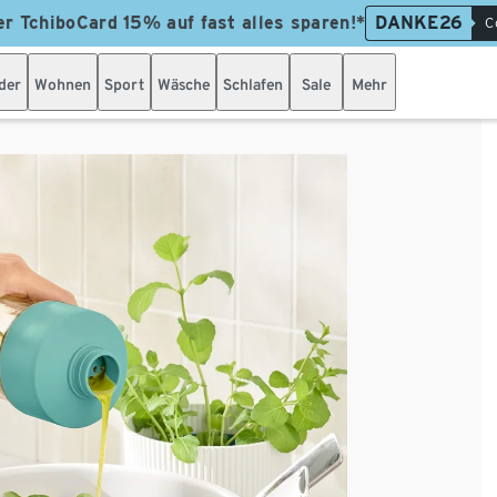
er TchiboCard 15% auf fast alles sparen!*
DANKE26
C
der
Wohnen
Sport
Wäsche
Schlafen
Sale
Mehr