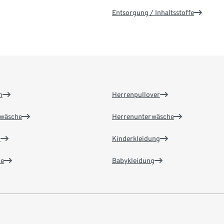
Entsorgung / Inhaltsstoffe
n
Herrenpullover
wäsche
Herrenunterwäsche
n
Kinderkleidung
e
Babykleidung