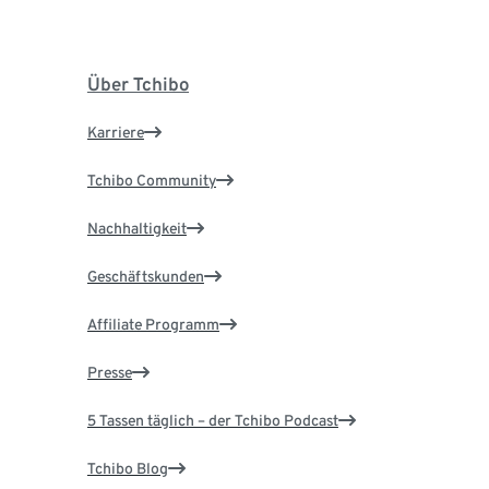
Über Tchibo
Karriere
Tchibo Community
Nachhaltigkeit
Geschäftskunden
Affiliate Programm
Presse
5 Tassen täglich – der Tchibo Podcast
Tchibo Blog