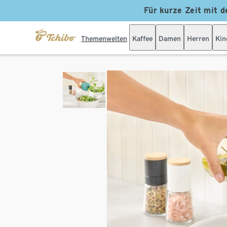
Für kurze Zeit mit d
Themenwelten
Kaffee
Damen
Herren
Kin