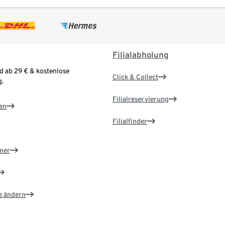
Filialabholung
d ab 29 € & kostenlose
Click & Collect
.
Filialreservierung
en
Filialfinder
ner
e ändern