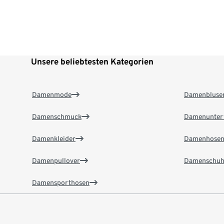
Unsere beliebtesten Kategorien
Damenmode
Damenbluse
Damenschmuck
Damenunter
Damenkleider
Damenhose
Damenpullover
Damenschuh
Damensporthosen