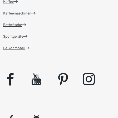
Kaffee
Kaffeemaschinen
Bettwäsche
Sportgeräte
Balkonmöbel
facebook
youtube
pinterest
instagram