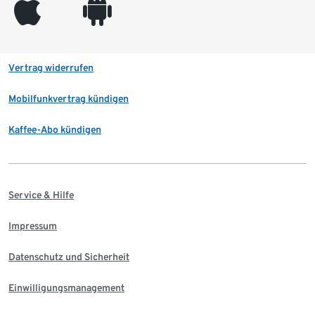
appleinc
android
Vertrag widerrufen
Mobilfunkvertrag kündigen
Kaffee-Abo kündigen
Service & Hilfe
Impressum
Datenschutz und Sicherheit
Einwilligungsmanagement