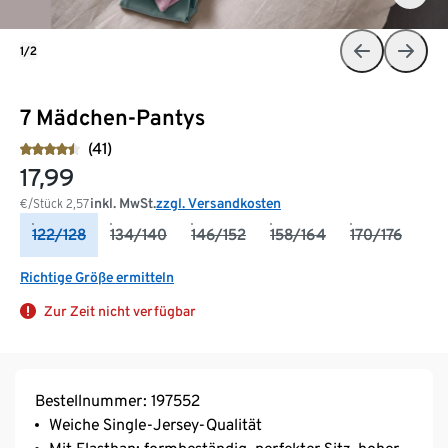
1/2
7 Mädchen-Pantys
(41)
17,99
inkl. MwSt.
zzgl. Versandkosten
€/Stück
2,57
122/128
134/140
146/152
158/164
170/176
Richtige Größe ermitteln
Zur Zeit nicht verfügbar
Bestellnummer: 197552
Weiche Single-Jersey-Qualität