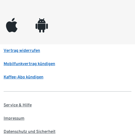
appleinc
android
Vertrag widerrufen
Mobilfunkvertrag kündigen
Kaffee-Abo kündigen
Service & Hilfe
Impressum
Datenschutz und Sicherheit