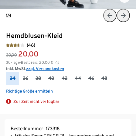
1/4
Hemdblusen-Kleid
(46)
20,00
39,99
30-Tage-Bestpreis:
20,00
€
inkl. MwSt.
zzgl. Versandkosten
34
36
38
40
42
44
46
48
Richtige Größe ermitteln
Zur Zeit nicht verfügbar
Bestellnummer: 173318
Mit der Faser TENCEL™ – besonders weich und