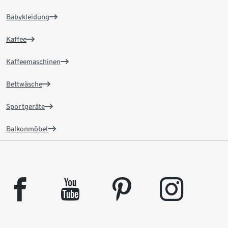
Babykleidung
Kaffee
Kaffeemaschinen
Bettwäsche
Sportgeräte
Balkonmöbel
facebook
youtube
pinterest
instagram