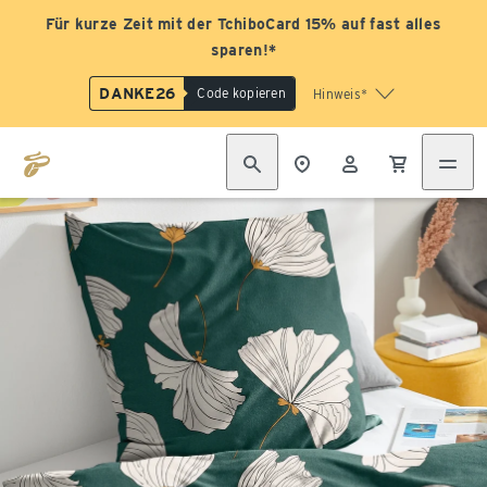
Für kurze Zeit mit der TchiboCard 15% auf fast alles
sparen!*
DANKE26
Code kopieren
Hinweis*