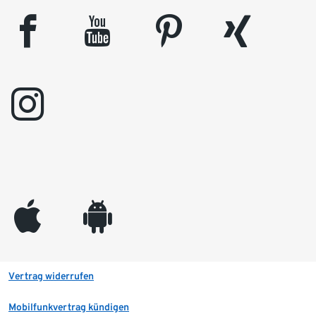
facebook
youtube
pinterest
xing
instagram
appleinc
android
Vertrag widerrufen
Mobilfunkvertrag kündigen