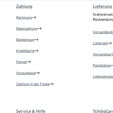
Zahlung
Lieferung
Gratisversan
Rechnung
Rücksendung
Ratenzahlung
Versandkost
Bankeinzug
Lieferzeit
Kreditkarte
Versandpart
Paypal
Packstation
Vorauskasse
Lieferadress
Zahlung in der Filiale
Service & Hilfe
TchiboCar