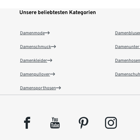
Unsere beliebtesten Kategorien
Damenmode
Damenbluse
Damenschmuck
Damenunter
Damenkleider
Damenhose
Damenpullover
Damenschuh
Damensporthosen
facebook
youtube
pinterest
instagram