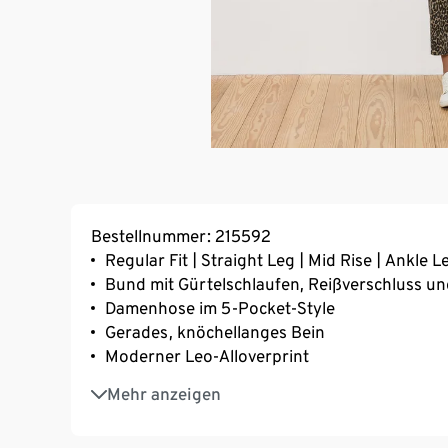
Bestellnummer: 215592
Regular Fit | Straight Leg | Mid Rise | Ankle 
Bund mit Gürtelschlaufen, Reißverschluss u
Damenhose im 5-Pocket-Style
Gerades, knöchellanges Bein
Moderner Leo-Alloverprint
Mit Elasthan: formbeständig, perfekter Sitz
Mehr anzeigen
Unterstützt die Initiative Cotton made in Afri