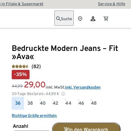
 in Filiale & Supermarkt
Service & Hilfe
Suche
Bedruckte Modern Jeans – Fit
»Ava«
(82)
-35%
29,00
44,99
inkl. MwSt.
inkl. Versandkosten
30-Tage-Bestpreis:
44,99
€
36
38
40
42
44
46
48
Richtige Größe ermitteln
Anzahl
In den Warenkorb