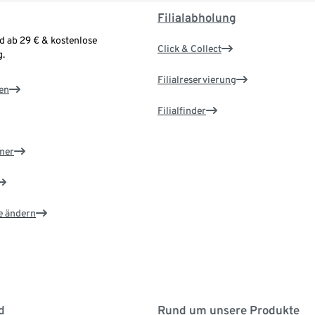
Filialabholung
d ab 29 € & kostenlose
Click & Collect
.
Filialreservierung
en
Filialfinder
ner
e ändern
d
Rund um unsere Produkte