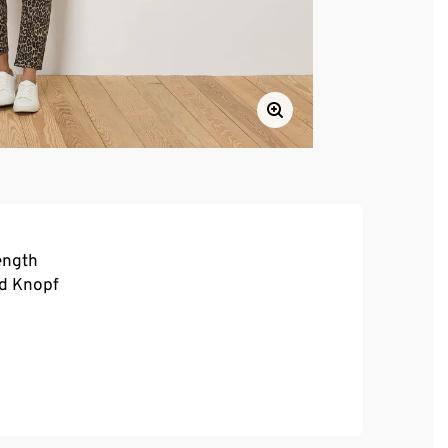
Length
nd Knopf
, hoher Tragekomfort
ca