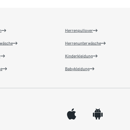
n
Herrenpullover
wäsche
Herrenunterwäsche
n
Kinderkleidung
e
Babykleidung
appleinc
android