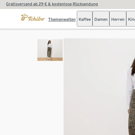
Gratisversand ab 29 € & kostenlose Rücksendung
Themenwelten
Kaffee
Damen
Herren
Kin