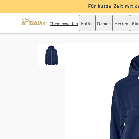
Für kurze Zeit mit d
Themenwelten
Kaffee
Damen
Herren
Kin