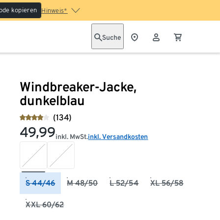
ode kopieren
Hinweis*
Suche
Windbreaker-Jacke,
dunkelblau
(134)
49,99
inkl. MwSt.
inkl. Versandkosten
S 44/46
M 48/50
L 52/54
XL 56/58
XXL 60/62