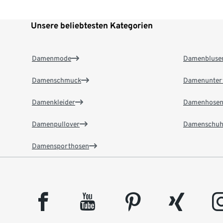
Unsere beliebtesten Kategorien
Damenmode
Damenbluse
Damenschmuck
Damenunter
Damenkleider
Damenhose
Damenpullover
Damenschuh
Damensporthosen
facebook
youtube
pinterest
xing
insta