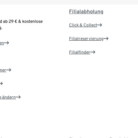
Filialabholung
d ab 29 € & kostenlose
Click & Collect
.
Filialreservierung
en
Filialfinder
ner
e ändern