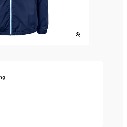
ung
 verstaubar