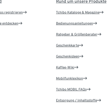
d
Rund um unsere Produkte
os registrieren
Tchibo Kataloge & Magazine
le entdecken
Bedienungsanleitungen
Ratgeber & Größenberater
Geschenkkarte
Geschenkideen
Kaffee-Wiki
Mobilfunklexikon
Tchibo MOBIL FAQs
Entsorgung / Inhaltsstoffe