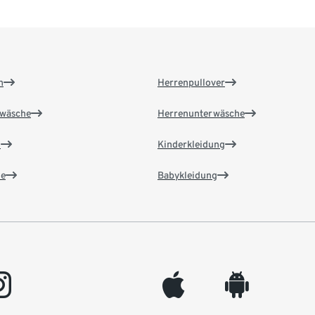
n
Herrenpullover
wäsche
Herrenunterwäsche
n
Kinderkleidung
e
Babykleidung
gram
appleinc
android