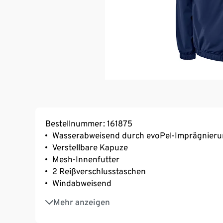
Bestellnummer: 161875
Wasserabweisend durch evoPel-Imprägnier
Verstellbare Kapuze
Mesh-Innenfutter
2 Reißverschlusstaschen
Windabweisend
Zusammengefaltet einfach und platzsparend
Mehr anzeigen
Schnelltrocknend
Jacke mit horizontale Blende