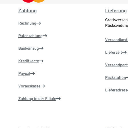
Zahlung
Lieferung
Gratisversan
Rechnung
Rücksendung
Ratenzahlung
Versandkost
Bankeinzug
Lieferzeit
Kreditkarte
Versandpart
Paypal
Packstation
Vorauskasse
Lieferadress
Zahlung in der Filiale