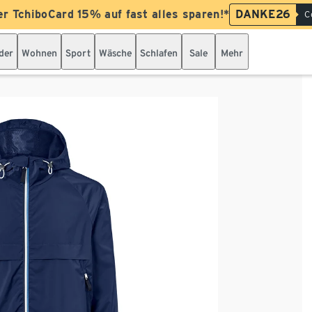
er TchiboCard 15% auf fast alles sparen!*
DANKE26
C
der
Wohnen
Sport
Wäsche
Schlafen
Sale
Mehr